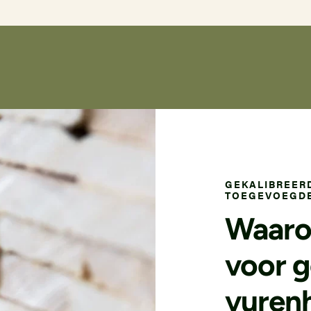
GEKALIBREER
TOEGEVOEGD
Waaro
voor g
vurenh