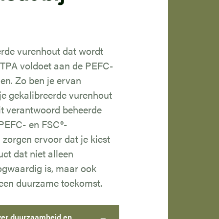
erde vurenhout dat wordt
 TPA voldoet aan de PEFC-
n. Zo ben je ervan
je gekalibreerde vurenhout
uit verantwoord beheerde
 PEFC- en FSC®-
n zorgen ervoor dat je kiest
ct dat niet alleen
oogwaardig is, maar ook
 een duurzame toekomst.
ver duurzaamheid en