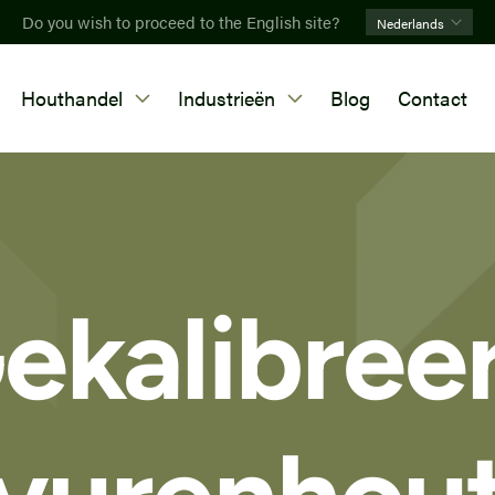
Do you wish to proceed to the English site?
Nederlands
Houthandel
Industrieën
Blog
Contact
ekalibree