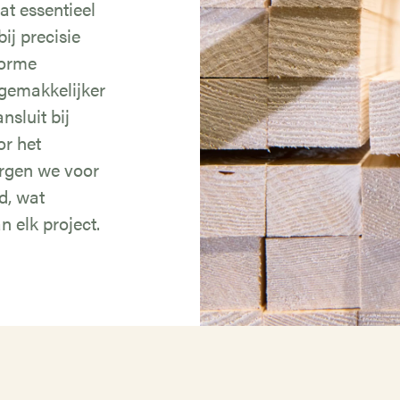
at essentieel
ij precisie
iforme
gemakkelijker
nsluit bij
r het
orgen we voor
d, wat
n elk project.