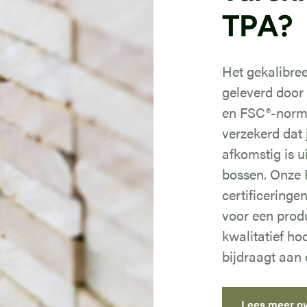
TPA?
Het gekalibre
geleverd door
en FSC®-norme
verzekerd dat 
afkomstig is 
bossen. Onze
certificeringe
voor een produ
kwalitatief h
bijdraagt aan
Lees meer o