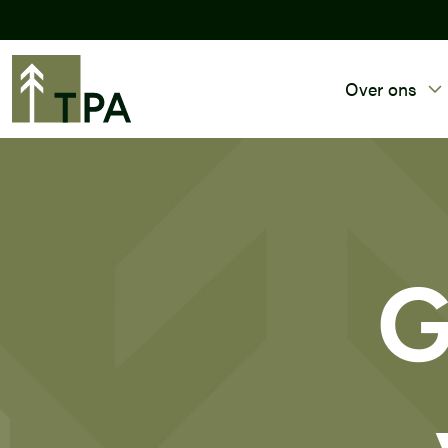
Over ons
G