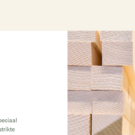
peciaal
trikte